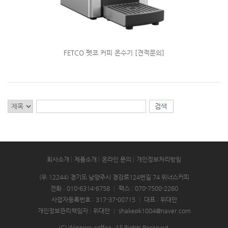
FETCO 펫코 커피 온수기 [견적문의]
회사소개
제품소개
온라인 문의
개인정보처리방침
(우.12244) 경기도 남양주시 경강로124번길 74 위너스커피
전화 : 010-6314-6758
|
팩스 : 070-7500-2260
사업자등록번호 : 317-37-00715
|
대표 : 위대안
개인정보관리책임자 : 위대안
|
shakepk1004@naver.com
(C) Winnere coffee. All Rights Reserved.