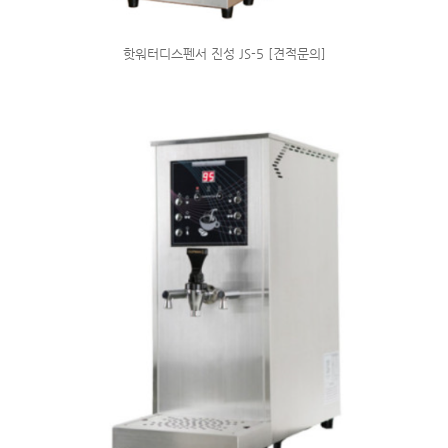
핫워터디스펜서 진성 JS-5 [견적문의]