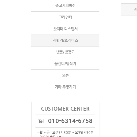
중고커피머신
그라인더
핫워터 디스펜서
제빙기/쇼케이스
냉동/냉장고
블랜더/빙삭기
오븐
기타 주방기기
CUSTOMER CENTER
010-6314-6758
Tel
- 월 ~ 금 :
오전9시30분 ~ 오후6시30분