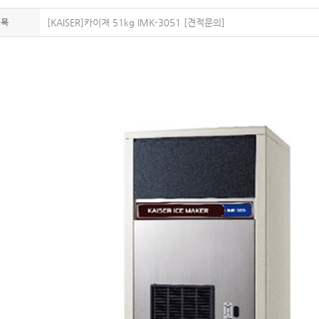
제목
[KAISER]카이져 51kg IMK-3051 [견적문의]